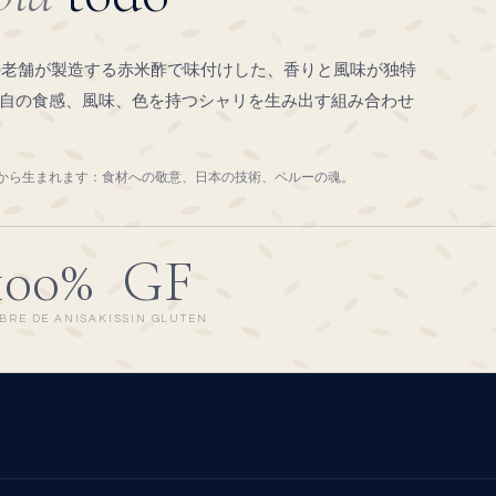
本の老舗が製造する赤米酢で味付けした、香りと風味が独特
自の食感、風味、色を持つシャリを生み出す組み合わせ
から生まれます：食材への敬意、日本の技術、ペルーの魂。
100%
GF
IBRE DE ANISAKIS
SIN GLUTEN