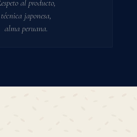
espeto al producto,
técnica japonesa,
alma peruana.