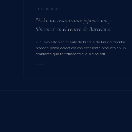
EL PERIODICO
"Arko un restaurante japonés muy
‘ibicenco’ en el centro de Barcelona"
El nuevo establecimiento de la calle de Enric Granados
propone platos eclécticos con excelente producto en un
ambiente que te transporta a la isla balear
2024