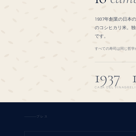
1937年創業の日
のコシヒカリ米。独
です。
すべての寿司は同じ哲学
1937
CASA DEL VINAGRE
L
プレス