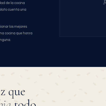
R
idad de la cocina
plato cuenta una
ionar los mejores
 una cocina que honra
inguna.
oz que
bia
todo