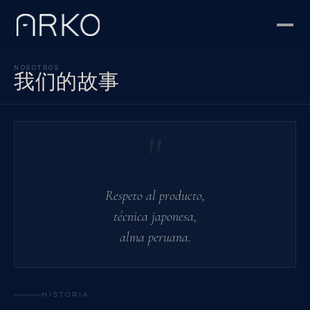
NOSOTROS
我们的故事
"
Respeto al producto,
técnica japonesa,
alma peruana.
HISTORIA