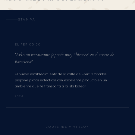
CASA DEL VINAGRE
LIBRE DE ANISAKIS
SIN GLUTEN
STAMPA
EL PERIODICO
"Arko un restaurante japonés muy ‘ibicenco’ en el centro de
Barcelona"
El nuevo establecimiento de la calle de Enric Granados
propone platos eclécticos con excelente producto en un
ambiente que te transporta a la isla balear
2024
¿QUIERES VIVIRLO?