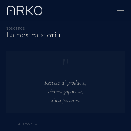
NOSOTROS
La nostra storia
"
Respeto al producto,
técnica japonesa,
alma peruana.
HISTORIA