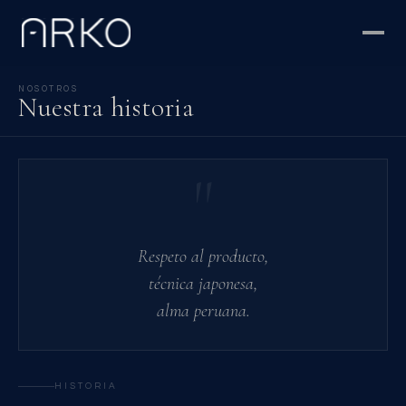
NOSOTROS
Nuestra historia
"
Respeto al producto,
técnica japonesa,
alma peruana.
HISTORIA