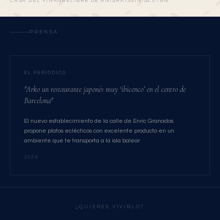
CASA DEL VINAGRE
LIBRE DE ANISAKIS
SIN GLUTEN
PRENSA
EL PERIODICO
"Arko un restaurante japonés muy ‘ibicenco’ en el centro de
Barcelona"
El nuevo establecimiento de la calle de Enric Granados
propone platos eclécticos con excelente producto en un
ambiente que te transporta a la isla balear
2024
¿QUIERES VIVIRLO?