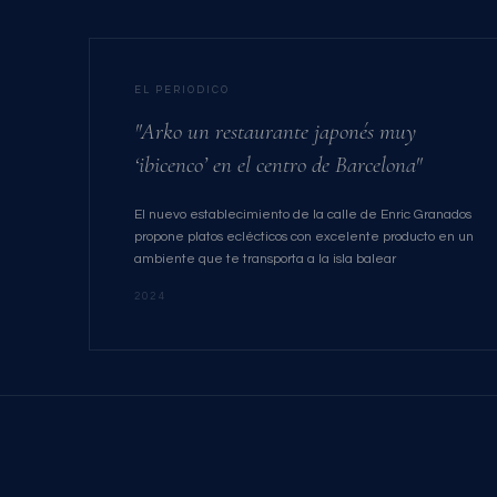
EL PERIODICO
"Arko un restaurante japonés muy
‘ibicenco’ en el centro de Barcelona"
El nuevo establecimiento de la calle de Enric Granados
propone platos eclécticos con excelente producto en un
ambiente que te transporta a la isla balear
2024