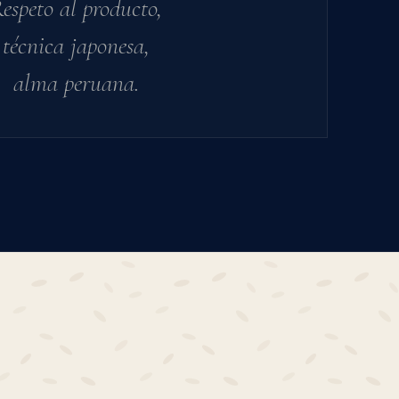
espeto al producto,
técnica japonesa,
alma peruana.