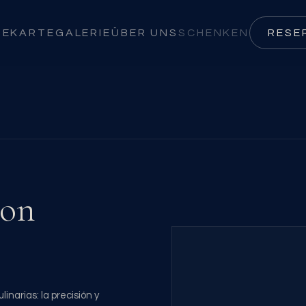
SEKARTE
GALERIE
ÜBER UNS
SCHENKEN
RESE
con
inarias: la precisión y