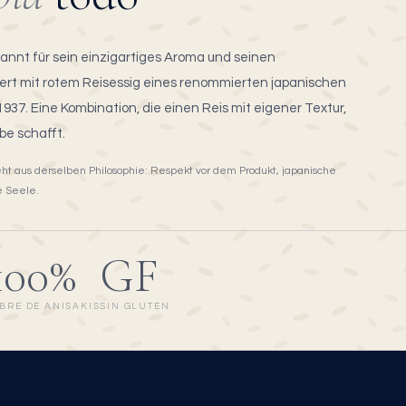
kannt für sein einzigartiges Aroma und seinen
ert mit rotem Reisessig eines renommierten japanischen
937. Eine Kombination, die einen Reis mit eigener Textur,
e schafft.
eht aus derselben Philosophie: Respekt vor dem Produkt, japanische
e Seele.
100%
GF
IBRE DE ANISAKIS
SIN GLUTEN