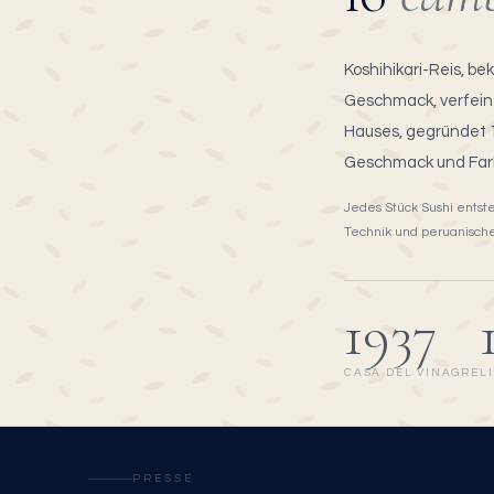
Koshihikari-Reis, be
Geschmack, verfein
Hauses, gegründet 1
Geschmack und Farb
Jedes Stück Sushi entst
Technik und peruanisch
1937
CASA DEL VINAGRE
L
PRESSE