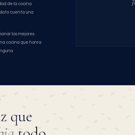
R
idad de la cocina
plato cuenta una
ionar los mejores
 una cocina que honra
inguna.
I
oz que
bia
todo