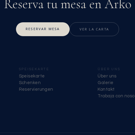
Reserva tu mesa en Arko
RESERVAR MESA
VER LA CARTA
SPEISEKARTE
ÜBER UNS
Speisekarte
Über uns
Schenken
Galerie
Reservierungen
Kontakt
Trabaja con noso