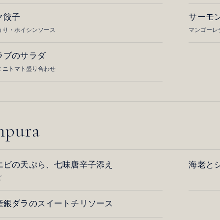
ク餃子
サーモ
うり・ホイシンソース
マンゴーレ
ラブのサラダ
ミニトマト盛り合わせ
mpura
エビの天ぷら、七味唐辛子添え
海老と
て
産銀ダラのスイートチリソース