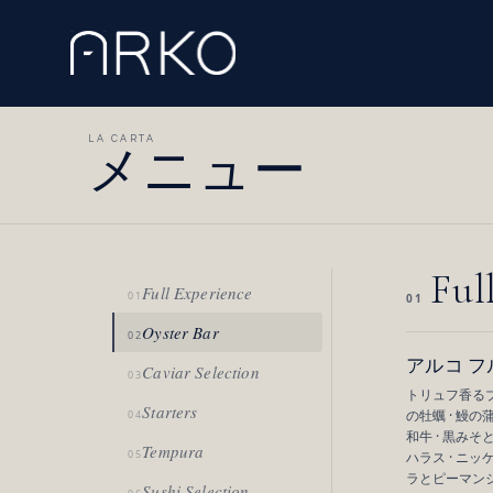
LA CARTA
メニュー
Ful
Full Experience
01
01
Oyster Bar
02
アルコ フ
Caviar Selection
03
トリュフ香るブ
Starters
の牡蠣 · 鰻
04
和牛 · 黒み
Tempura
05
ハラス · ニ
ラとピーマンジ
Sushi Selection