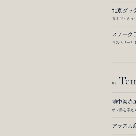
北京ダッ
青ネギ・きゅ
スノーク
ラズベリーと
Te
05
地中海赤
ポン酢を添え
アラスカ