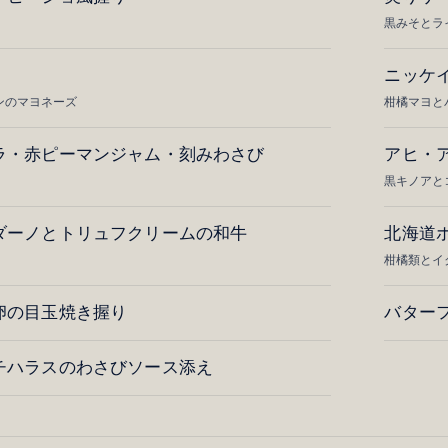
黒みそとラ
ニッケ
ンのマヨネーズ
柑橘マヨと
ラ・赤ピーマンジャム・刻みわさび
アヒ・
黒キノアと
ダーノとトリュフクリームの和牛
北海道
柑橘類とイ
卵の目玉焼き握り
バター
チハラスのわさびソース添え