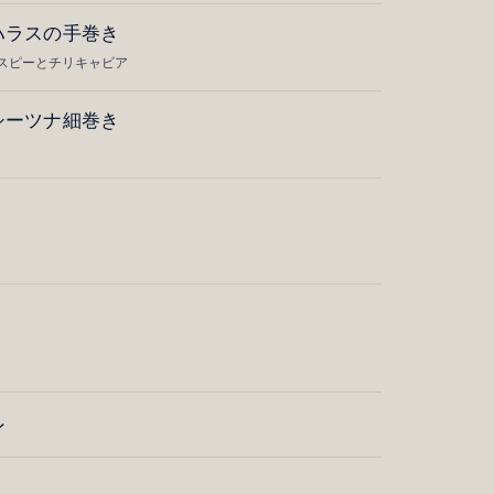
ハラスの手巻き
スピーとチリキャビア
シーツナ細巻き
ン