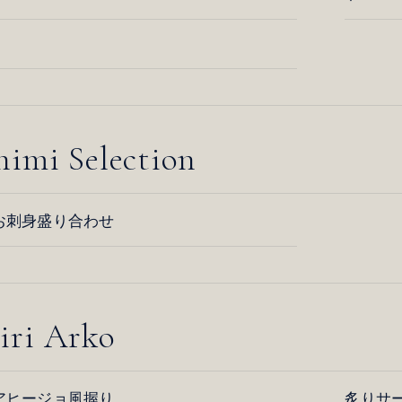
himi Selection
お刺身盛り合わせ
iri Arko
アヒージョ風握り
炙りサ