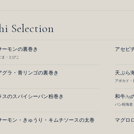
hi Selection
サーモンの裏巻き
アセビ
ごま・とびこ
アグラ・青リンゴの裏巻き
天ぷら
アボカド・
ラスのスパイシーパン粉巻き
和牛A5
パン粉海老
サーモン・きゅうり・キムチソースの太巻
マグロ