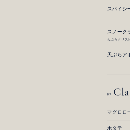
スパイシ
スノーク
天ぷらクリス
天ぷらア
Cla
07
マグロロ
ホタテ