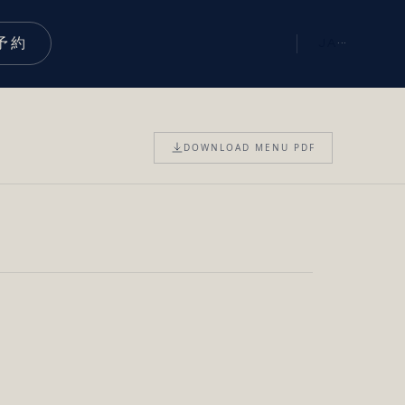
予約
JA
···
DOWNLOAD MENU PDF