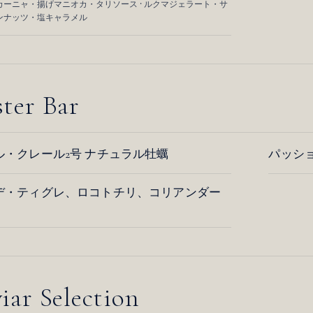
ーニャ・揚げマニオカ・タリソース · ルクマジェラート・サ
ンナッツ・塩キャラメル
ter Bar
ル・クレール2号 ナチュラル牡蠣
パッシ
デ・ティグレ、ロコトチリ、コリアンダー
iar Selection