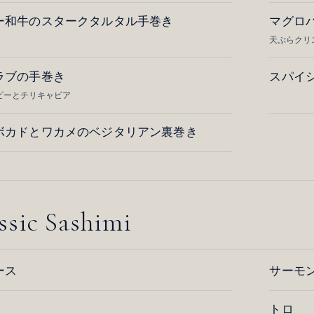
ー和牛のスタークタルタル手巻き
マグロ
天ぷらクリ
ラブの手巻き
スパイ
ピーとチリキャビア
ボカドとワカメのベジタリアン裏巻き
ssic Sashimi
ース
サーモ
トロ