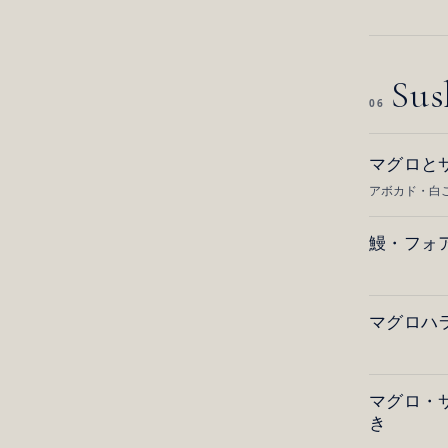
Sus
06
マグロと
アボカド・白
鰻・フォ
マグロハ
マグロ・
き