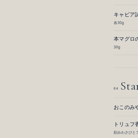
キャビア試
各30g
本マグロ
30g
Sta
04
おこのみ
トリュフ
刻みわさびと