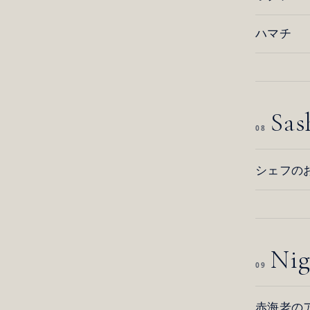
ハマチ
Sas
08
シェフの
Nig
09
赤海老の