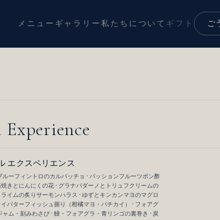
メニュー
ギャラリー
私たちについて
ギフト
ご
l Experience
ル エクスペリエンス
ルーフィントロのカルパッチョ · パッションフルーツポン酢
の蒲焼きとにんにくの花 · グラナパダーノとトリュフクリームの
そとライムの炙りサーモンハラス · ゆずとキンカンマヨのマグロ
ッケイバターフィッシュ握り（柑橘マヨ・パチカイ） · フォアグ
ャム・刻みわさび · 鰻・フォアグラ・青リンゴの裏巻き · 炭