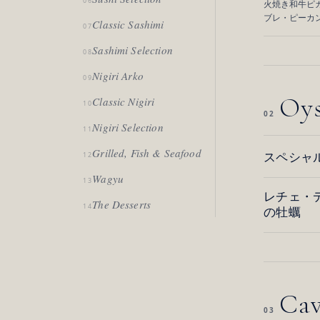
06
火焼き和牛ピカ
ブレ・ピーカ
Classic Sashimi
07
Sashimi Selection
08
Nigiri Arko
09
Oys
Classic Nigiri
10
02
Nigiri Selection
11
Grilled, Fish & Seafood
12
スペシャ
Wagyu
13
レチェ・
The Desserts
14
の牡蠣
Cav
03