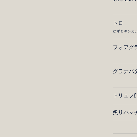
トロ
ゆずとキンカ
フォアグ
グラナパ
トリュフ
炙りハマ