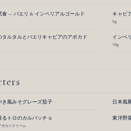
食 — バエリ & インペリアルゴールド
キャビア
5g
のタルタルとバエリキャビアのアボカド
インペ
10g
rters
やき風みそグレーズ茄子
日本風
香るトロのカルパッチョ
東洋野
アボカドクリーム