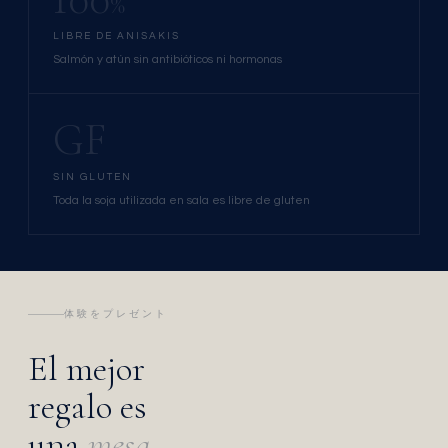
%
LIBRE DE ANISAKIS
Salmón y atún sin antibióticos ni hormonas
GF
SIN GLUTEN
Toda la soja utilizada en sala es libre de gluten
体験をプレゼント
El mejor
regalo es
una
mesa