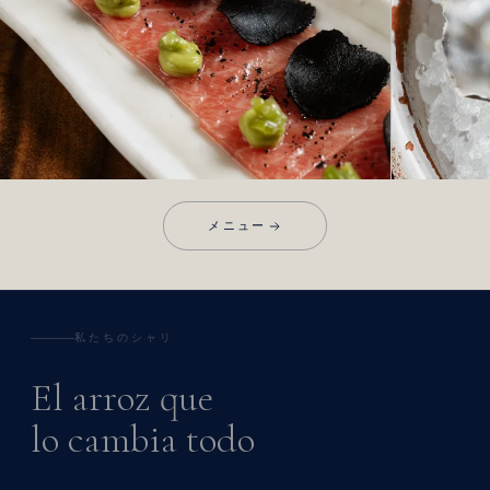
FULL EXPERIENCE
FULL EXPERIE
Carpaccio de ventresca Bluefin trufado, kizami, wasabi y crema de
Ostra con salsa
メニュー
aguacate
私たちのシャリ
El arroz que
lo cambia todo