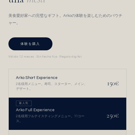
美食愛好家への完璧なギフト。Arkoの体験を楽しむためのバウチ
ャー。
体験を購入
Válido 12 meses · Sin fecha fija · Regalo digital
Arko Short Experience
150€
2名様用メニュー。寿司、スターター、メイン、
デザート。
最人気
Arko Full Experience
250€
2名様用フルテイスティングメニュー。11コー
ス。