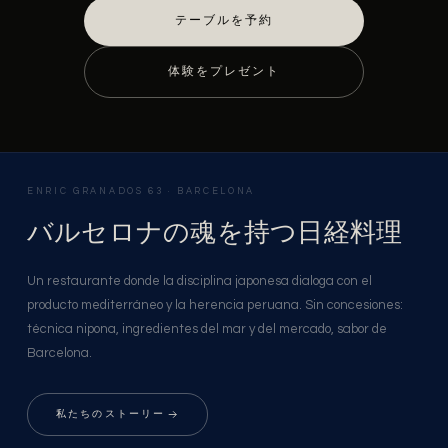
テーブルを予約
体験をプレゼント
ENRIC GRANADOS 63 · BARCELONA
バルセロナの魂を持つ日経料理
Un restaurante donde la disciplina japonesa dialoga con el
producto mediterráneo y la herencia peruana. Sin concesiones:
técnica nipona, ingredientes del mar y del mercado, sabor de
Barcelona.
私たちのストーリー