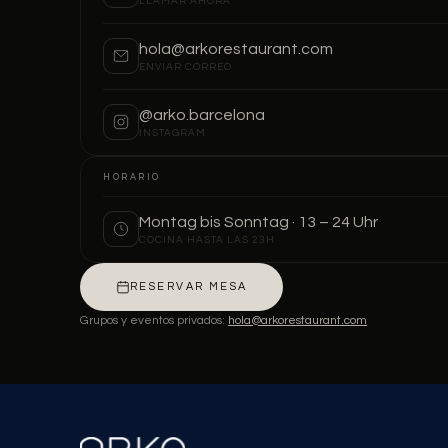
LLAMAR AHORA
hola@arkorestaurant.com
ENVIAR CORREO
@arko.barcelona
INSTAGRAM
HORARIO
Montag bis Sonntag · 13 – 24 Uhr
COCINA HASTA LAS 23H
RESERVAR MESA
Grupos y eventos privados:
hola@arkorestaurant.com