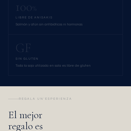
100
%
LIBRE DE ANISAKIS
Salmón y atún sin antibióticos ni hormonas
GF
SIN GLUTEN
Toda la soja utilizada en sala es libre de gluten
REGALA UN'ESPERIENZA
El mejor
regalo es