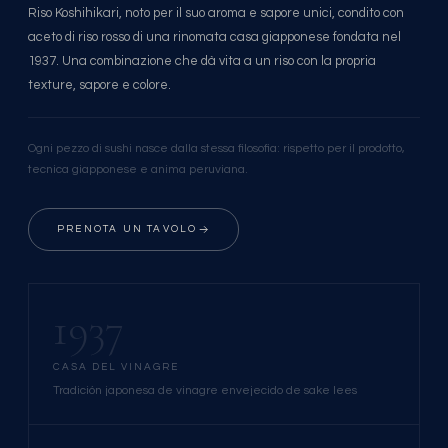
Riso Koshihikari, noto per il suo aroma e sapore unici, condito con
aceto di riso rosso di una rinomata casa giapponese fondata nel
1937. Una combinazione che dà vita a un riso con la propria
texture, sapore e colore.
Ogni pezzo di sushi nasce dalla stessa filosofia: rispetto per il prodotto,
tecnica giapponese e anima peruviana.
PRENOTA UN TAVOLO
1937
CASA DEL VINAGRE
Tradición japonesa de vinagre envejecido de sake lees