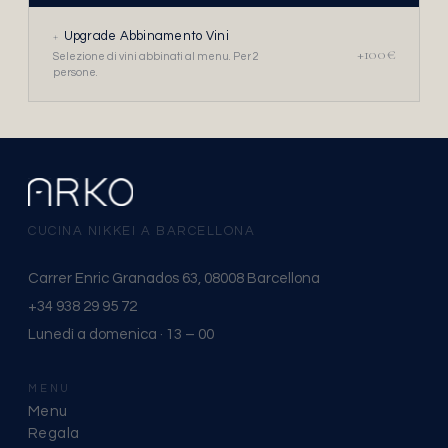
+
Upgrade Abbinamento Vini
+100€
Selezione di vini abbinati al menu. Per 2
persone.
CUCINA NIKKEI A BARCELLONA
Carrer Enric Granados 63, 08008 Barcellona
+34 938 29 95 72
Lunedì a domenica · 13 – 00
MENU
Menu
Regala