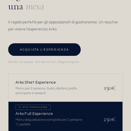
una
mesa
Il regalo perfetto per gli appassionati di gastronomia. Un voucher
per vivere l'esperienza Arko.
ACQUISTA L'ESPERIENZA
Válido 12 meses · Sin fecha fija · Regalo digital
Arko Short Experience
150€
Menu per 2 persone. Sushi, starters, piatto
principale e dessert.
IL PIÙ POPOLARE
Arko Full Experience
250€
Menu degustazione completo per 2 persone.
11 portate.