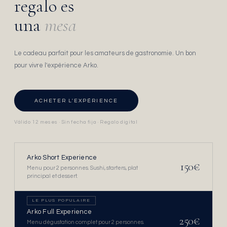
regalo es
una
mesa
Le cadeau parfait pour les amateurs de gastronomie. Un bon
pour vivre l'expérience Arko.
ACHETER L'EXPÉRIENCE
Válido 12 meses · Sin fecha fija · Regalo digital
Arko Short Experience
150€
Menu pour 2 personnes. Sushi, starters, plat
principal et dessert.
LE PLUS POPULAIRE
Arko Full Experience
250€
Menu dégustation complet pour 2 personnes.