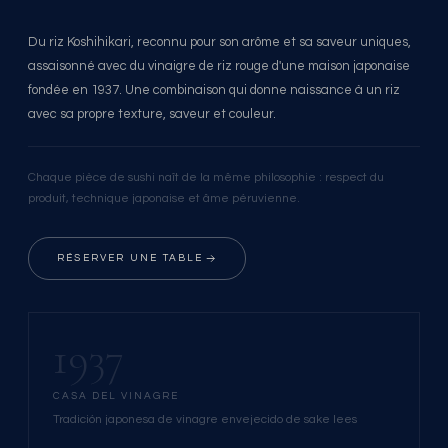
Du riz Koshihikari, reconnu pour son arôme et sa saveur uniques,
assaisonné avec du vinaigre de riz rouge d'une maison japonaise
fondée en 1937. Une combinaison qui donne naissance à un riz
avec sa propre texture, saveur et couleur.
Chaque pièce de sushi naît de la même philosophie : respect du
produit, technique japonaise et âme péruvienne.
RÉSERVER UNE TABLE
1937
CASA DEL VINAGRE
Tradición japonesa de vinagre envejecido de sake lees