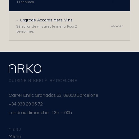
11 services.
+
Upgrade Accords Mets-Vins
+100€
Sélection de vins avec le menu. Pour 2
personnes.
CUISINE NIKKEI À BARCELONE
Carrer Enric Granados 63, 08008 Barcelone
+34 938 29 95 72
Lundi au dimanche · 13h – 00h
MENU
Menu