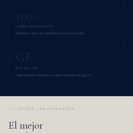
100
%
LIBRE DE ANISAKIS
Salmón y atún sin antibióticos ni hormonas
GF
SIN GLUTEN
Toda la soja utilizada en sala es libre de gluten
OFFRIR UNE EXPÉRIENCE
El mejor