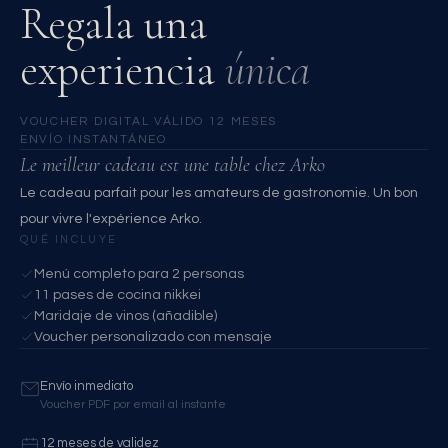
Regala una
experiencia
única
VOUCHER DIGITAL
·
VÁLIDO 12 MESES
·
ENVÍO INSTANTÁNEO
Le meilleur cadeau est une table chez Arko
Le cadeau parfait pour les amateurs de gastronomie. Un bon
pour vivre l'expérience Arko.
QUÉ INCLUYE
Menú completo para 2 personas
11 pases de cocina nikkei
Maridaje de vinos (añadible)
Voucher personalizado con mensaje
Envío inmediato
Voucher PDF por email al instante
12 meses de validez