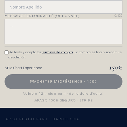
MESSAGE PERSONNALISÉ (OPTIONNEL)
0
/120
He leído y acepto los
términos de compra
. La compra es final y no admite
devolución.
150
€
Arko Short Experience
ACHETER L'EXPÉRIENCE
·
150
€
Valable 12 mois à partir de la date d'achat
PAGO 100% SEGURO · STRIPE
ARKO RESTAURANT · BARCELONA