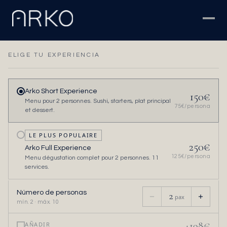
ELIGE TU EXPERIENCIA
Arko Short Experience
150
€
Menu pour 2 personnes. Sushi, starters, plat principal
75
€/persona
et dessert.
LE PLUS POPULAIRE
250
€
Arko Full Experience
125
€/persona
Menu dégustation complet pour 2 personnes. 11
services.
Número de personas
2
pax
mín. 2 · máx. 10
+
198
€
AÑADIR