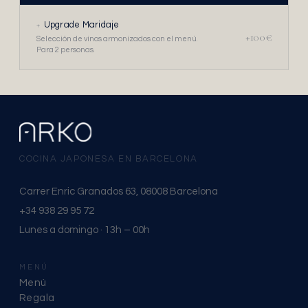
+
Upgrade Maridaje
+100€
Selección de vinos armonizados con el menú.
Para 2 personas.
COCINA JAPONESA EN BARCELONA
Carrer Enric Granados 63, 08008 Barcelona
+34 938 29 95 72
Lunes a domingo · 13h – 00h
MENÚ
Menú
Regala