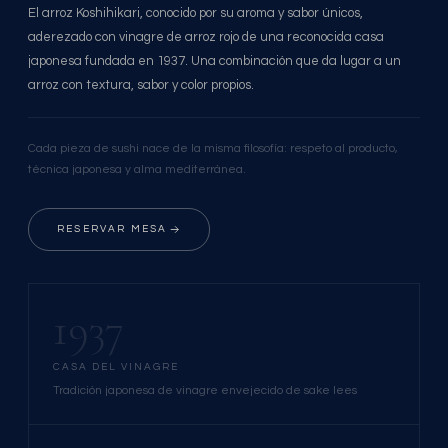
El arroz Koshihikari, conocido por su aroma y sabor únicos,
aderezado con vinagre de arroz rojo de una reconocida casa
japonesa fundada en 1937. Una combinación que da lugar a un
arroz con textura, sabor y color propios.
Cada pieza de sushi nace de la misma filosofía: respeto al producto,
técnica japonesa y alma mediterránea.
RESERVAR MESA
1937
CASA DEL VINAGRE
Tradición japonesa de vinagre envejecido de sake lees