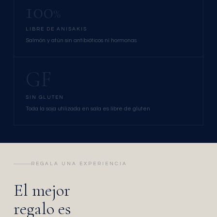
100
%
LIBRE DE ANISAKIS
Salmón y atún sin antibióticos ni hormonas
GF
SIN GLUTEN
Toda la soja utilizada en sala es libre de gluten
REGALA UNA EXPERIENCIA
El mejor
regalo es