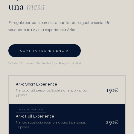
una
mesa
El regalo perfecto para los amantes de la gastronomía. Un
voucher para vivir la experiencia Arko.
COMPRAR EXPERIENCIA
Válido 12 meses · Sin fecha fija · Regalo digital
Arko Short Experience
150€
Menú para 2 personas. Sushi, starters, principal
y postre.
MÁS POPULAR
Arko Full Experience
250€
Menú degustación completo para 2 personas.
11 pases.