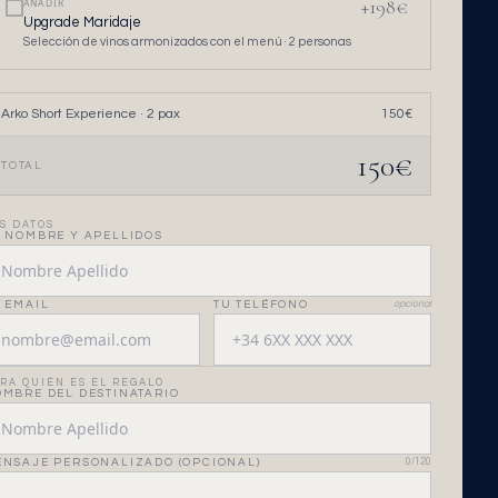
+
198
€
AÑADIR
Upgrade Maridaje
Selección de vinos armonizados con el menú ·
2
personas
Arko Short Experience
·
2
pax
150
€
150
€
TOTAL
S DATOS
 NOMBRE Y APELLIDOS
 EMAIL
TU TELÉFONO
opcional
RA QUIÉN ES EL REGALO
MBRE DEL DESTINATARIO
NSAJE PERSONALIZADO (OPCIONAL)
0
/120