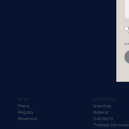
Ar
MENÚ
NOSOTROS
Menú
Nosotros
Regala
Galería
Reservas
Contacto
Trabaja con noso