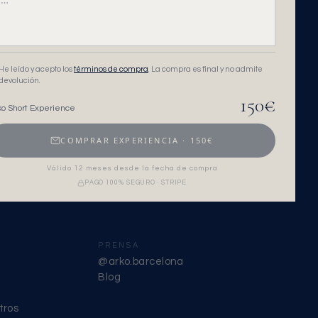
He leído y acepto los
términos de compra
. La compra es final y no admite
devolución.
150
€
ko Short Experience
COMPRAR EXPERIENCIA
·
150
€
Válido 12 meses desde la fecha de compra
PAGO 100% SEGURO · STRIPE
PRENSA
@arko.barcelona
Blog
tros