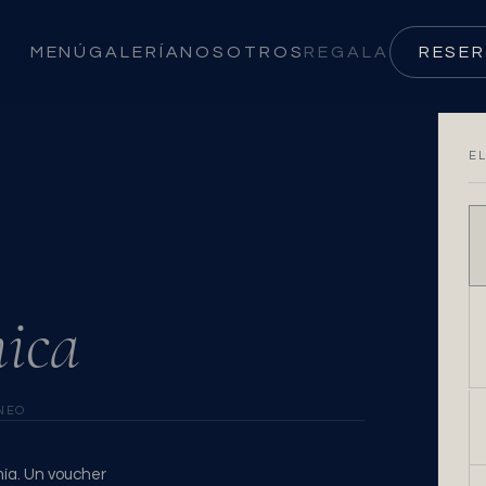
MENÚ
GALERÍA
NOSOTROS
REGALA
RESE
E
ica
NEO
mía. Un voucher