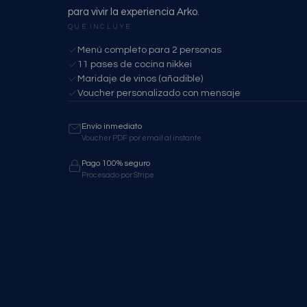
para vivir la experiencia Arko.
QUÉ INCLUYE
Menú completo para 2 personas
11 pases de cocina nikkei
Maridaje de vinos (añadible)
Voucher personalizado con mensaje
Envío inmediato
Voucher PDF por email al instante
Pago 100% seguro
Procesado por Stripe