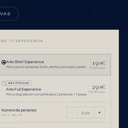
RVAS
ES
···
LIGE TU EXPERIENCIA
150
€
Arko Short Experience
Menú para 2 personas. Sushi, starters, principal y postre.
75
€/persona
MÁS POPULAR
250
€
Arko Full Experience
125
€/persona
Menú degustación completo para 2 personas. 11 pases.
Número de personas
2
pax
mín. 2 · máx. 10