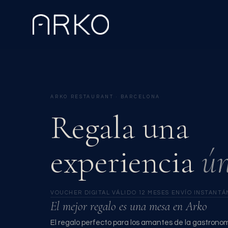
ARKO RESTAURANT · BARCELONA
Regala una
experiencia
ún
VOUCHER DIGITAL
·
VÁLIDO 12 MESES
·
ENVÍO INSTANTÁ
El mejor regalo es una mesa en Arko
El regalo perfecto para los amantes de la gastrono