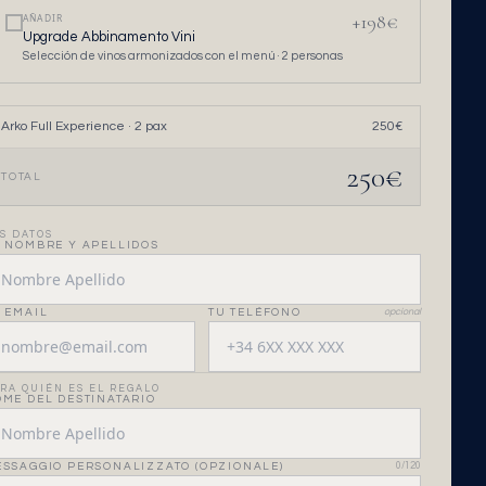
+
198
€
AÑADIR
Upgrade Abbinamento Vini
Selección de vinos armonizados con el menú ·
2
personas
Arko Full Experience
·
2
pax
250
€
250
€
TOTAL
S DATOS
 NOMBRE Y APELLIDOS
 EMAIL
TU TELÉFONO
opcional
RA QUIÉN ES EL REGALO
ME DEL DESTINATARIO
SSAGGIO PERSONALIZZATO (OPZIONALE)
0
/120