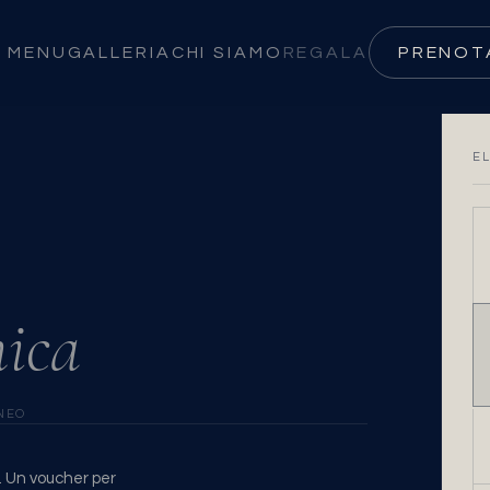
MENU
GALLERIA
CHI SIAMO
REGALA
PRENOT
E
ica
NEO
a. Un voucher per