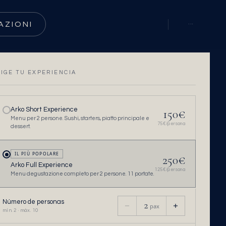
AZIONI
IT
···
LIGE TU EXPERIENCIA
Arko Short Experience
150
€
Menu per 2 persone. Sushi, starters, piatto principale e
75
€/persona
dessert.
IL PIÙ POPOLARE
250
€
Arko Full Experience
125
€/persona
Menu degustazione completo per 2 persone. 11 portate.
Número de personas
2
pax
mín. 2 · máx. 10