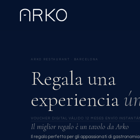
ARKO RESTAURANT · BARCELONA
Regala una
experiencia
ún
VOUCHER DIGITAL
·
VÁLIDO 12 MESES
·
ENVÍO INSTANTÁ
Il miglior regalo è un tavolo da Arko
Il regalo perfetto per gli appassionati di gastronomi