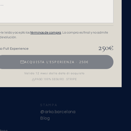
He leído y acepto los
términos de compra
. La compra es final y no admite
devolución.
250
€
ko Full Experience
ACQUISTA L'ESPERIENZA
·
250
€
Valido 12 mesi dalla data di acquisto
PAGO 100% SEGURO · STRIPE
STAMPA
@arko.barcelona
Blog