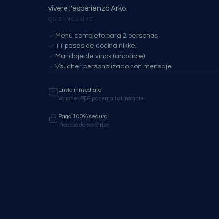
vivere l'esperienza Arko.
QUÉ INCLUYE
Menú completo para 2 personas
11 pases de cocina nikkei
Maridaje de vinos (añadible)
Voucher personalizado con mensaje
Envío inmediato
Voucher PDF por email al instante
Pago 100% seguro
Procesado por Stripe