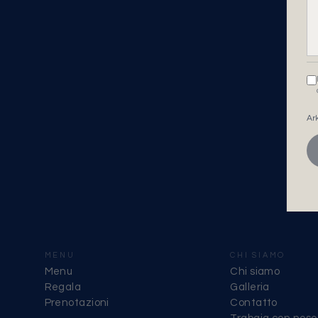
Ar
MENU
CHI SIAMO
Menu
Chi siamo
Regala
Galleria
Prenotazioni
Contatto