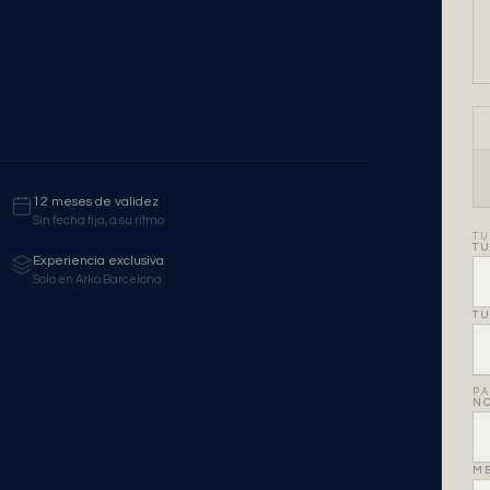
12 meses de validez
Sin fecha fija, a su ritmo
TU
TU
Experiencia exclusiva
Solo en Arko Barcelona
TU
PA
NO
ME