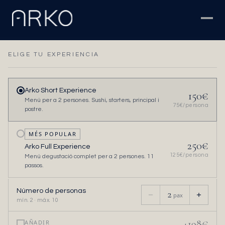
ELIGE TU EXPERIENCIA
Arko Short Experience
150
€
Menú per a 2 persones. Sushi, starters, principal i
75
€/persona
postre.
MÉS POPULAR
250
€
Arko Full Experience
125
€/persona
Menú degustació complet per a 2 persones. 11
passos.
Número de personas
2
pax
mín. 2 · máx. 10
+
198
€
AÑADIR