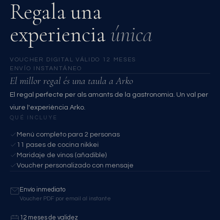
Regala una
experiencia
única
VOUCHER DIGITAL
·
VÁLIDO 12 MESES
·
ENVÍO INSTANTÁNEO
El millor regal és una taula a Arko
El regal perfecte per als amants de la gastronomia. Un val per
viure l'experiència Arko.
QUÉ INCLUYE
Menú completo para 2 personas
11 pases de cocina nikkei
Maridaje de vinos (añadible)
Voucher personalizado con mensaje
Envío inmediato
Voucher PDF por email al instante
12 meses de validez