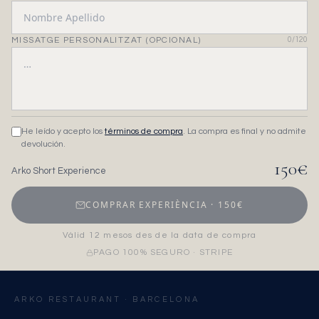
MISSATGE PERSONALITZAT (OPCIONAL)
0
/120
He leído y acepto los
términos de compra
. La compra es final y no admite
devolución.
150
€
Arko Short Experience
COMPRAR EXPERIÈNCIA
·
150
€
Vàlid 12 mesos des de la data de compra
PAGO 100% SEGURO · STRIPE
ARKO RESTAURANT · BARCELONA