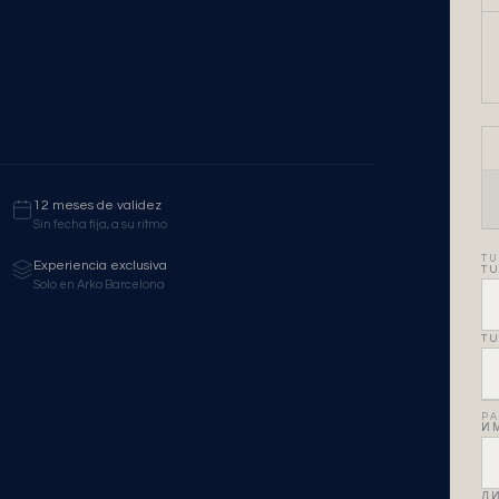
12 meses de validez
Sin fecha fija, a su ritmo
TU
Experiencia exclusiva
TU
Solo en Arko Barcelona
TU
PA
И
Л