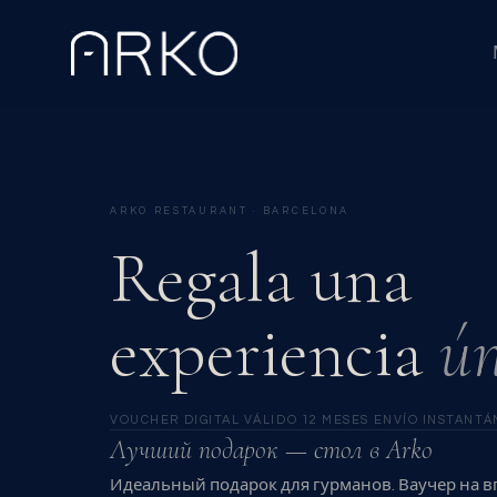
ARKO RESTAURANT · BARCELONA
Regala una
experiencia
ún
VOUCHER DIGITAL
·
VÁLIDO 12 MESES
·
ENVÍO INSTANTÁ
Лучший подарок — стол в Arko
Идеальный подарок для гурманов. Ваучер на 