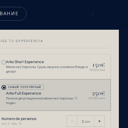
ВАНИЕ
RU
···
LIGE TU EXPERIENCIA
Arko Short Experience
150
€
Меню на 2 персоны. Суши, закуски, основное блюдо и
75
€/persona
десерт.
САМЫЙ ПОПУЛЯРНЫЙ
250
€
Arko Full Experience
Полное дегустационное меню на 2 персоны. 11
125
€/persona
подач.
Número de personas
2
pax
mín. 2 · máx. 10