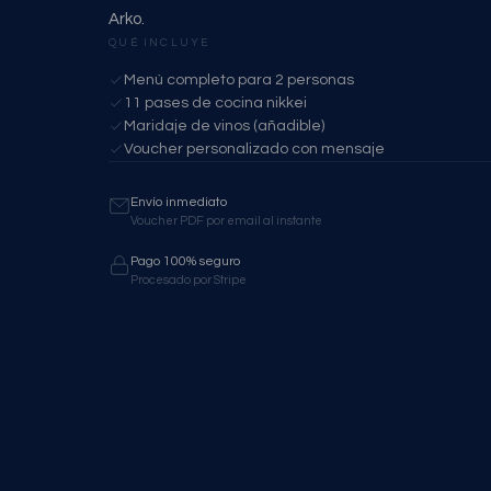
Arko.
QUÉ INCLUYE
Menú completo para 2 personas
11 pases de cocina nikkei
Maridaje de vinos (añadible)
Voucher personalizado con mensaje
Envío inmediato
Voucher PDF por email al instante
Pago 100% seguro
Procesado por Stripe