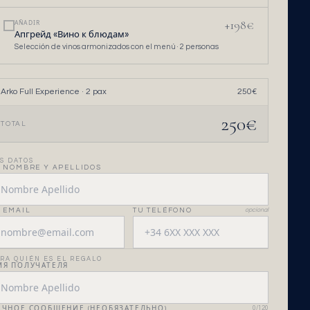
+
198
€
AÑADIR
Апгрейд «Вино к блюдам»
Selección de vinos armonizados con el menú ·
2
personas
Arko Full Experience
·
2
pax
250
€
250
€
TOTAL
S DATOS
 NOMBRE Y APELLIDOS
 EMAIL
TU TELÉFONO
opcional
RA QUIÉN ES EL REGALO
МЯ ПОЛУЧАТЕЛЯ
ИЧНОЕ СООБЩЕНИЕ (НЕОБЯЗАТЕЛЬНО)
0
/120