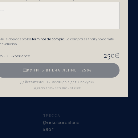
He leído y acepto los
términos de compra
. La compra es final y no admite
devolución.
250
€
ko Full Experience
КУПИТЬ ВПЕЧАТЛЕНИЕ
·
250
€
Действителен 12 месяцев с даты покупки
PAGO 100% SEGURO · STRIPE
ПРЕССА
@arko.barcelona
Блог