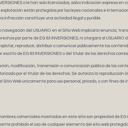
VERSIONES o le han sido licenciados, salvo indicación expresa en c
 explotación están protegidos por las leyes nacionales e internaci
uya infracción constituye una actividad ilegal y punible.
 navegación del USUARIO en el Sitio Web implicará renuncia, transm
derechos por parte de EG 63 INVERSIONES, ni otorgará al USUARIO de
 explotar, reproducir, distribuir o comunicar públicamente los conten
por escrito de EG 63 INVERSIONES o del titular de los derechos corr
ución, modificación, transmisión o comunicación pública de los conte
izado por el titular de los derechos. Se autoriza la reproducción (
l Sitio Web únicamente para uso personal, privado, o con fines de i
 nombres comerciales mostrados en este sitio son propiedad de E
te prohibido el uso de cualquier elemento del sitio web protegido 