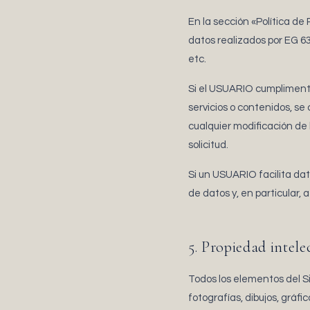
En la sección «Política d
datos realizados por EG 6
etc.
Si el USUARIO cumpliment
servicios o contenidos, se
cualquier modificación de 
solicitud.
Si un USUARIO facilita da
de datos y, en particular,
5. Propiedad intele
Todos los elementos del Si
fotografías, dibujos, gráf