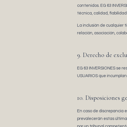
contenidos. EG 63 INVERSI
técnica, calidad, fiabilida
La inclusión de cualquier 
relación, asociación, cola
9. Derecho de excl
EG 63 INVERSIONES se reser
USUARIOS que incumplan la
10. Disposiciones g
En caso de discrepancia en
prevalecerán estas últimas
por un tribunal competent