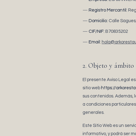
Registro Mercantil:
Regi
Domicilio:
Calle Sagues
CIF/NIF:
B70835202
Email:
hola@arkoresta
2. Objeto y ámbito
El presente Aviso Legal e
sitio web
https://arkorest
sus contenidos. Además, l
a condiciones particulare
generales.
Este Sitio Web es un servi
informativo, y podrá ser m