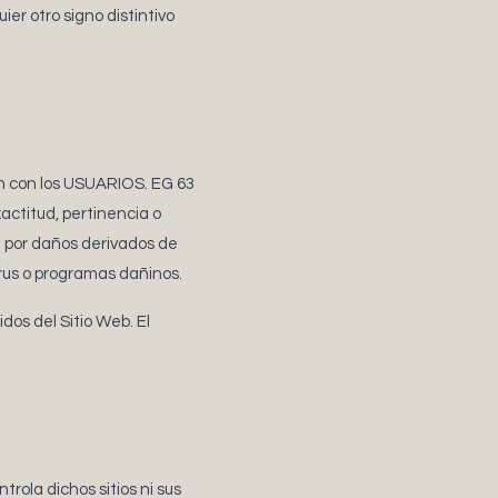
er otro signo distintivo
ón con los USUARIOS. EG 63
actitud, pertinencia o
d por daños derivados de
irus o programas dañinos.
os del Sitio Web. El
rola dichos sitios ni sus