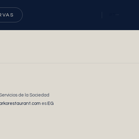
RVAS
PT
···
Servicios de la Sociedad
/arkorestaurant.com
es
EG