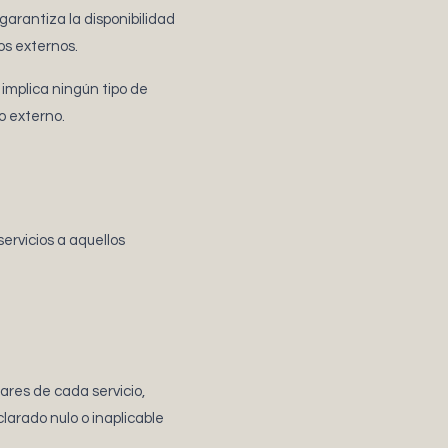
arantiza la disponibilidad
os externos.
 implica ningún tipo de
o externo.
ervicios a aquellos
ares de cada servicio,
larado nulo o inaplicable