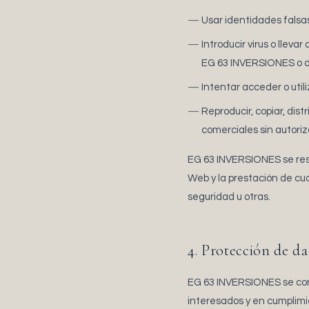
Usar identidades falsas 
Introducir virus o llev
EG 63 INVERSIONES o de 
Intentar acceder o util
Reproducir, copiar, dis
comerciales sin autoriza
EG 63 INVERSIONES se reser
Web y la prestación de cua
seguridad u otras.
4. Protección de da
EG 63 INVERSIONES se com
interesados y en cumplim