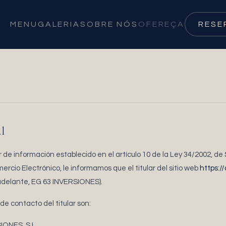
MENU
GALERIA
SOBRE NÓS
OFEREÇA
RESE
l
de información establecido en el artículo 10 de la Ley 34/2002, de 
ercio Electrónico, le informamos que el titular del sitio web
https:/
adelante, EG 63 INVERSIONES).
 de contacto del titular son:
IONES, S.L.