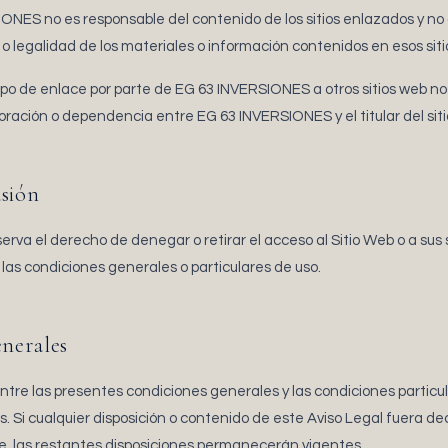
ONES no es responsable del contenido de los sitios enlazados y no g
d o legalidad de los materiales o información contenidos en esos siti
tipo de enlace por parte de EG 63 INVERSIONES a otros sitios web no
boración o dependencia entre EG 63 INVERSIONES y el titular del siti
usión
va el derecho de denegar o retirar el acceso al Sitio Web o a sus s
s condiciones generales o particulares de uso.
enerales
tre las presentes condiciones generales y las condiciones particul
. Si cualquier disposición o contenido de este Aviso Legal fuera dec
e, las restantes disposiciones permanecerán vigentes.