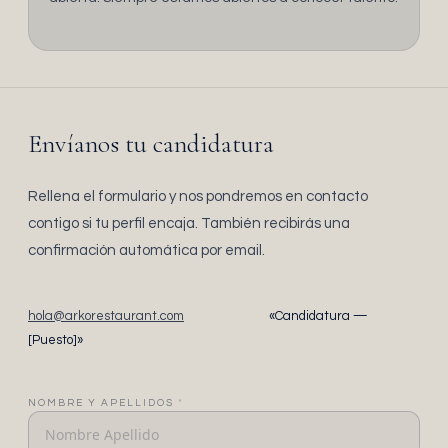
Envíanos tu candidatura
Rellena el formulario y nos pondremos en contacto
contigo si tu perfil encaja. También recibirás una
confirmación automática por email.
O si lo prefieres, escríbenos directamente a
hola@arkorestaurant.com
con el asunto
«Candidatura —
[Puesto]»
.
NOMBRE Y APELLIDOS
*