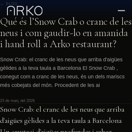
← BLOG
Qué és l’Snow Crab o cranc de les
neus i com gaudir-lo en amanida
i hand roll a Arko restaurant?
Snow Crab: el cranc de les neus que arriba d'aigües
gèlides a la teva taula a Barcelona El Snow Crab ,
conegut com a cranc de les neus, és un dels mariscs
més cobejats del món. Procedent de les ai
23 de març del 2026
Snow Crab: el cranc de les neus que arriba
d'aigües gèlides a la teva taula a Barcelona
Un crustaci d'aigües profundes i sabor