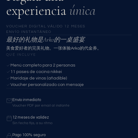
experiencia
única
VOUCHER DIGITAL
·
VÁLIDO 12 MESES
·
ENVÍO INSTANTÁNEO
最好的礼物是Arko的一桌盛宴
美食爱好者的完美礼物。一张体验Arko的代金券。
QUÉ INCLUYE
Menú completo para 2 personas
11 pases de cocina nikkei
Maridaje de vinos (añadible)
Voucher personalizado con mensaje
Envío inmediato
Voucher PDF por email al instante
12 meses de validez
Sin fecha fija, a su ritmo
Pago 100% seguro