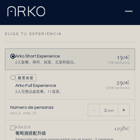
ELIGE TU EXPERIENCIA
150
€
Arko Short Experience
2人套餐。寿司、前菜、主菜和甜点。
75
€/persona
最受欢迎
250
€
Arko Full Experience
125
€/persona
2人完整品鉴套餐。11道菜。
Número de personas
2
pax
mín. 2 · máx. 10
+
198
€
AÑADIR
葡萄酒搭配升级
Selección de vinos armonizados con el menú ·
2
personas