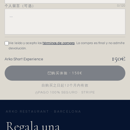
个人留言（可选）
0
/120
He leído y acepto los
términos de compra
. La compra es final y no admite
devolución.
150
€
Arko Short Experience
购买体验
·
150
€
自购买之日起12个月内有效
PAGO 100% SEGURO · STRIPE
ARKO RESTAURANT · BARCELONA
Regala una