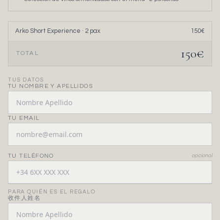
Arko Short Experience
·
2
pax
150
€
150
€
TOTAL
TUS DATOS
TU NOMBRE Y APELLIDOS
TU EMAIL
TU TELÉFONO
opcional
PARA QUIÉN ES EL REGALO
收件人姓名