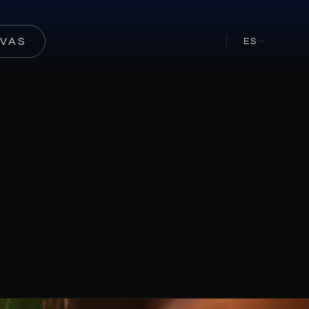
RVAS
ES
···