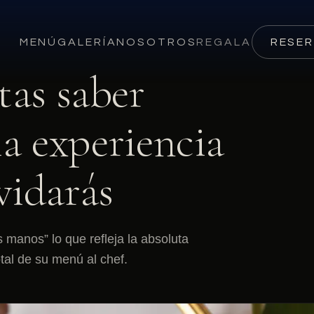
MENÚ
GALERÍA
NOSOTROS
REGALA
RESE
tas saber
la experiencia
vidarás
 manos” lo que refleja la absoluta
tal de su menú al chef.