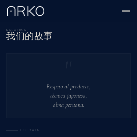
NOSOTROS
我们的故事
"
Respeto al producto,
técnica japonesa,
alma peruana.
HISTORIA