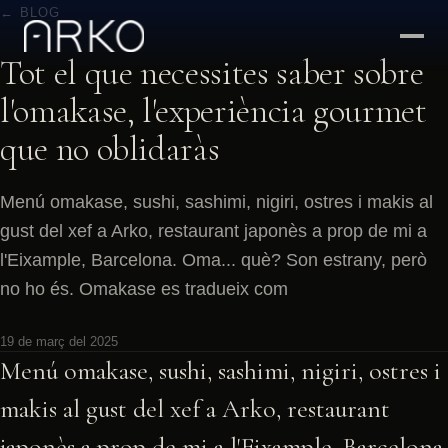
← BLOG
Tot el que necessites saber sobre
l'omakase, l'experiència gourmet
que no oblidaràs
Menú omakase, sushi, sashimi, nigiri, ostres i makis al
gust del xef a Arko, restaurant japonès a prop de mi a
l'Eixample, Barcelona. Oma... què? Son estrany, però
no ho és. Omakase es tradueix com
19 de març del 2025
Menú omakase, sushi, sashimi, nigiri, ostres i
makis al gust del xef a Arko, restaurant
japonès a prop de mi a l'Eixample, Barcelona.