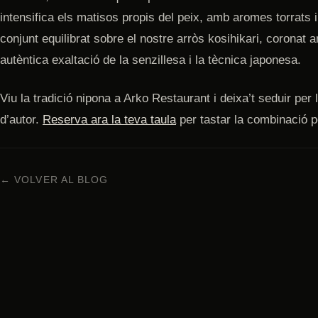
intensifica els matisos propis del peix, amb aromes torrats i
conjunt equilibrat sobre el nostre arròs kosihikari, coronat a
autèntica exaltació de la senzillesa i la tècnica japonesa.
Viu la tradició nipona a Arko Restaurant i deixa’t seduir per l
d’autor.
Reserva ara la teva taula
per tastar la combinació pe
← VOLVER AL BLOG