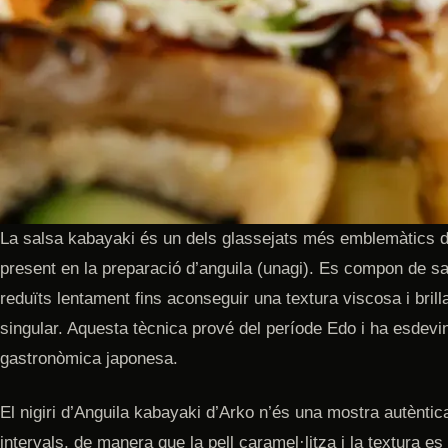
La salsa kabayaki és un dels glassejats més emblemàtics 
present en la preparació d’anguila (unagi). Es compon de sal
reduïts lentament fins aconseguir una textura viscosa i brill
singular. Aquesta tècnica prové del període Edo i ha esdevi
gastronòmica japonesa.
El nigiri d’Anguila kabayaki d’Arko n’és una mostra autèntica:
intervals, de manera que la pell caramel·litza i la textura 