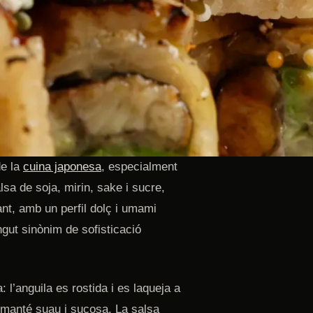
de la
cuina japonesa
, especialment
sa de soja, mirin, sake i sucre,
ant, amb un perfil dolç i umami
ngut sinònim de sofisticació
 l’anguila es rostida i es laqueja a
es manté suau i sucosa. La salsa