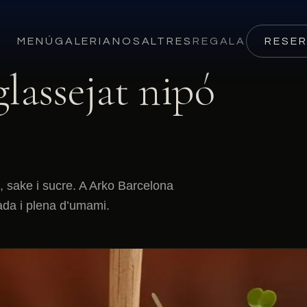
MENÚ
GALERIA
NOSALTRES
REGALA
RESE
glassejat nipó
, sake i sucre. A Arko Barcelona
cada i plena d’umami.