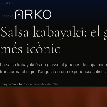
← BLOG
PLATOS ARKO
Salsa kabayaki: el 
més icònic
La salsa kabayaki és un glassejat japonès de soja, mirin
transforma el nigiri d’anguila en una experiència sofisti
Joaquín Sánchez
12 de desembre del 2025