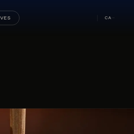
RVES
CA
···