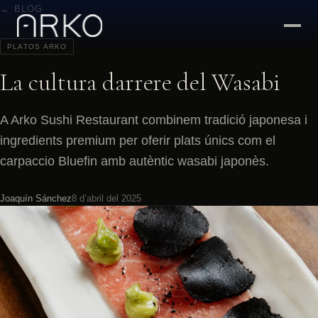
← BLOG
PLATOS ARKO
La cultura darrere del Wasabi
A Arko Sushi Restaurant combinem tradició japonesa i
ingredients premium per oferir plats únics com el
carpaccio Bluefin amb autèntic wasabi japonès.
Joaquín Sánchez
8 d’abril del 2025