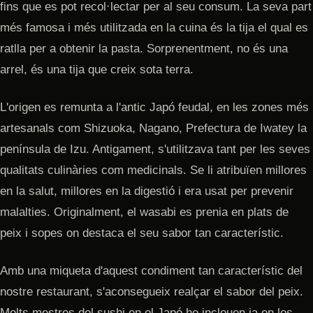
fins que es pot recol·lectar per al seu consum. La seva part
més famosa i més utilitzada en la cuina és la tija el qual es
ratlla per a obtenir la pasta. Sorprenentment, no és una
arrel, és una tija que creix sota terra.
L'origen es remunta a l'antic Japó feudal, en les zones més
artesanals com Shizuoka, Nagano, Prefectura de Iwatey la
península de Izu. Antigament, s'utilitzava tant per les seves
qualitats culinàries com medicinals. Se li atribuïen millores
en la salut, millores en la digestió i era usat per prevenir
malalties. Originalment, el wasabi es prenia en plats de
peix i sopes on destaca el seu sabor tan característic.
Amb una miqueta d'aquest condiment tan característic del
nostre restaurant, s'aconsegueix realçar el sabor del peix.
Molts mestres del sushi en el Japó ho inclouen ja en les