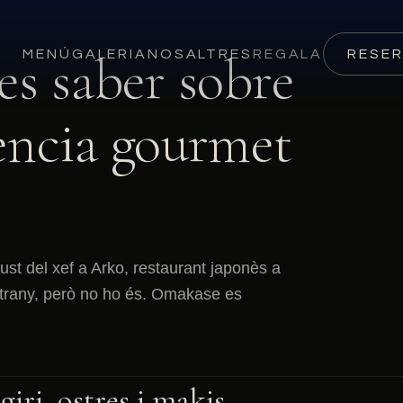
es saber sobre
MENÚ
GALERIA
NOSALTRES
REGALA
RESE
iència gourmet
ust del xef a Arko, restaurant japonès a
strany, però no ho és. Omakase es
iri, ostres i makis