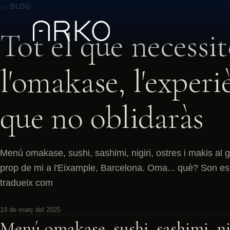
← BLOG
Tot el que necessit
l'omakase, l'exper
que no oblidaràs
Menú omakase, sushi, sashimi, nigiri, ostres i makis al g
prop de mi a l'Eixample, Barcelona. Oma... què? Son e
tradueix com
19 de març del 2025
Menú omakase, sushi, sashimi, nig