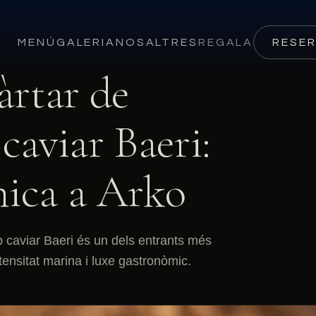
MENÚ
GALERIA
NOSALTRES
REGALA
RESE
àrtar de
caviar Baeri:
mica a Arko
mb caviar Baeri és un dels entrants més
tensitat marina i luxe gastronòmic.