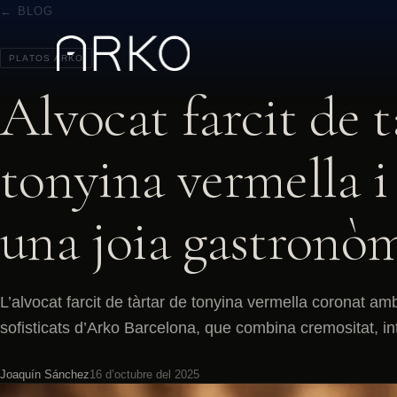
← BLOG
PLATOS ARKO
Alvocat farcit de t
tonyina vermella i 
una joia gastronò
L’alvocat farcit de tàrtar de tonyina vermella coronat a
sofisticats d’Arko Barcelona, que combina cremositat, in
Joaquín Sánchez
16 d’octubre del 2025