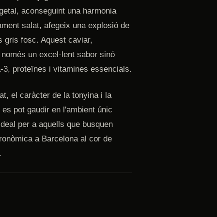
vegetal, aconseguint una harmonia
ament salat, afegeix una explosió de
s gris fosc. Aquest caviar,
 només un excel·lent sabor sinó
-3, proteïnes i vitamines essencials.
t, el caràcter de la tonyina i la
 es pot gaudir en l'ambient únic
t ideal per a aquells que busquen
stronòmica a Barcelona al cor de
.