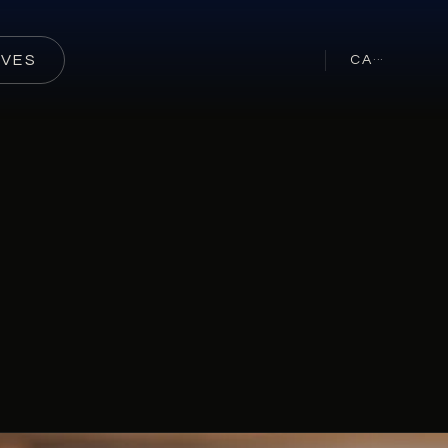
RVES
CA
···