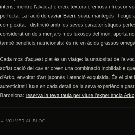
intens, mentre l'alvocat ofereix textura cremosa i frescor 
perfecta. La ració
de caviar Baeri
, suau, mantegós i lleuger
complexitat i distinció amb les seves característiques perle
considerat un dels menjars més luxosos del món, aporta no
també beneficis nutricionals: és ric en àcids grassos omega
Cada mos d'aquest plat és un viatge: la untuositat de l'alvoca
sofisticació del caviar creen una combinació inoblidable que
d'Arko, envoltat d'art japonès i atenció exquisida. És el pla
autenticitat i luxe en cada detall de la seva experiència ga
Barcelona:
reserva la teva taula per viure l'experiència Arko
← VOLVER AL BLOG