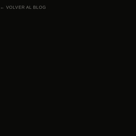
← VOLVER AL BLOG
COCINA JAPONESA EN BARCELONA