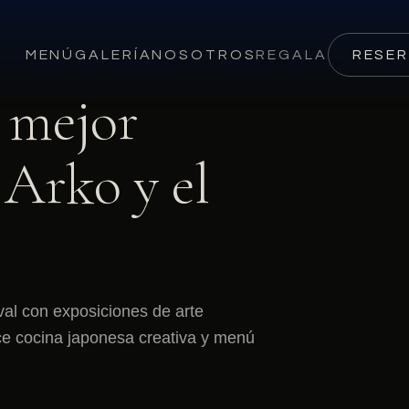
MENÚ
GALERÍA
NOSOTROS
REGALA
RESE
a mejor
 Arko y el
val con exposiciones de arte
ce cocina japonesa creativa y menú