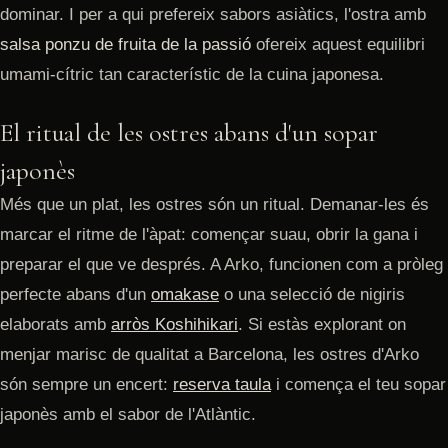
dominar. I per a qui prefereix sabors asiàtics, l'ostra amb
salsa ponzu de fruita de la passió
ofereix aquest equilibri
umami-cítric tan característic de la cuina japonesa.
El ritual de les ostres abans d'un sopar
japonès
Més que un plat, les ostres són un ritual. Demanar-les és
marcar el ritme de l'àpat: començar suau, obrir la gana i
preparar el que ve després. A Arko, funcionen com a pròleg
perfecte abans d'un
omakase
o una selecció de nigiris
elaborats amb
arròs Koshihikari
. Si estàs explorant on
menjar marisc de qualitat a Barcelona, les ostres d'Arko
són sempre un encert:
reserva taula
i comença el teu sopar
japonès amb el sabor de l'Atlàntic.