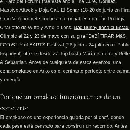
el Parc del Fòrum) trae este año a The Cure, Gorillaz,
Massive Attack y Doja Cat. El
Sónar
(18-20 de junio en Fira
Gran Via) promete noches interminables con The Prodigy,
Charlotte de Witte y Amelie Lens.
Bad Bunny
llena el Estadi
Olímpic el 22 y 23 de mayo con su gira "DeBÍ TiRAR MáS
FOToS"
. Y el
BARTS Festival
(28 junio - 24 julio en el Poble
Espanyol) ofrece desde ZZ Top hasta María Becerra y Belle
& Sebastian. Antes de cualquiera de estos eventos, una
cena
omakase
en Arko es el contraste perfecto entre calma
y energía.
Por qué un omakase funciona antes de un
concierto
El omakase es una experiencia guiada por el chef, donde
cada pase está pensado para construir un recorrido. Antes