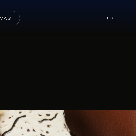
RVAS
ES
···