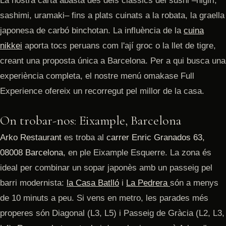
La nostra carta abasta des dels clàssics del sushi –nigiri,
sashimi, uramaki– fins a plats cuinats a la robata, la graella
japonesa de carbó binchotan. La influència de la
cuina
nikkei
aporta tocs peruans com l'ají groc o la llet de tigre,
creant una proposta única a Barcelona. Per a qui busca una
experiència completa, el nostre menú omakase Full
Experience ofereix un recorregut pel millor de la casa.
On trobar-nos: Eixample, Barcelona
Arko Restaurant
es troba al
carrer Enric Granados 63,
08008 Barcelona
, en ple Eixample Esquerre. La zona és
ideal per combinar un sopar japonès amb un passeig pel
barri modernista:
la Casa Batlló
i
La Pedrera
són a menys
de 10 minuts a peu. Si vens en metro, les parades més
properes són Diagonal (L3, L5) i Passeig de Gràcia (L2, L3,