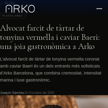
← BLOG
PLATOS ARKO
Alvocat farcit de tàrtar de
tonyina vermella i caviar Baeri:
una joia gastronòmica a Arko
L’alvocat farcit de tàrtar de tonyina vermella coronat
amb caviar Baeri és un dels entrants més sofisticats
d’Arko Barcelona, que combina cremositat, intensitat
marina i luxe gastronòmic.
Joaquín Sánchez
16 d’octubre del 2025