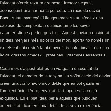
l'alvocat ofereix textura cremosa i frescor vegetal,
aconseguint una harmonia perfecta. La ració
de caviar
Baeri
, suau, mantegós i lleugerament salat, afegeix una
explosió de complexitat i distinció amb les seves
característiques perles gris fosc. Aquest caviar, considerat
un dels menjars més luxosos del món, aporta no només un
excel·lent sabor sinó també beneficis nutricionals: és ric en
àcids grassos omega-3, proteïnes i vitamines essencials.
Cada mos d'aquest plat és un viatge: la untuositat de
l'alvocat, el caràcter de la tonyina i la sofisticació del caviar
creen una combinació inoblidable que es pot gaudir en
l'ambient únic d'Arko, envoltat d'art japonès i atenció
exquisida. És el plat ideal per a aquells que busquen
autenticitat i luxe en cada detall de la seva experiència