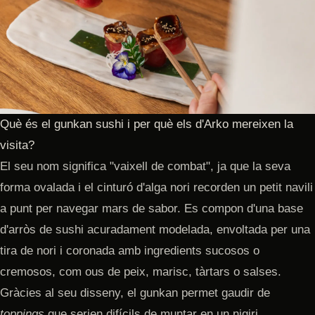
Què és el gunkan sushi i per què els d'Arko mereixen la
visita?
El seu nom significa "vaixell de combat", ja que la seva
forma ovalada i el cinturó d'alga nori recorden un petit navili
a punt per navegar mars de sabor. Es compon d'una base
d'arròs de sushi acuradament modelada, envoltada per una
tira de nori i coronada amb ingredients sucosos o
cremosos, com ous de peix, marisc, tàrtars o salses.
Gràcies al seu disseny, el gunkan permet gaudir de
toppings
que serien difícils de muntar en un nigiri