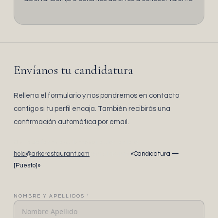
Envíanos tu candidatura
Rellena el formulario y nos pondremos en contacto
contigo si tu perfil encaja. También recibirás una
confirmación automática por email.
O si lo prefieres, escríbenos directamente a
hola@arkorestaurant.com
con el asunto
«Candidatura —
[Puesto]»
.
NOMBRE Y APELLIDOS
*