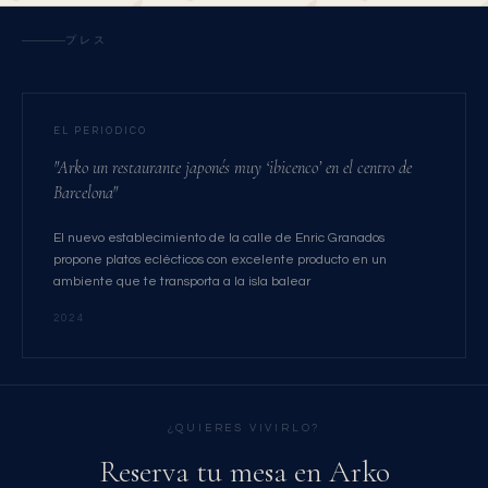
プレス
EL PERIODICO
"Arko un restaurante japonés muy ‘ibicenco’ en el centro de
Barcelona"
El nuevo establecimiento de la calle de Enric Granados
propone platos eclécticos con excelente producto en un
ambiente que te transporta a la isla balear
2024
¿QUIERES VIVIRLO?
Reserva tu mesa en Arko