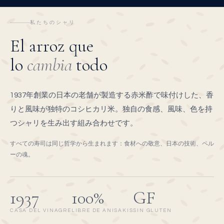
私たちのシャリ
El arroz que
lo
cambia
todo
1937年創業の日本の老舗が製造する赤米酢で味付けした、香
りと風味が独特のコシヒカリ米。独自の食感、風味、色を持
つシャリを生み出す組み合わせです。
すべての寿司は同じ哲学から生まれます：食材への敬意、日本の技術、ペル
ーの魂。
1937
100%
GF
CASA DEL VINAGRE
LIBRE DE ANISAKIS
SIN GLUTEN