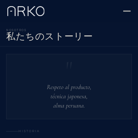
NOSOTROS
私たちのストーリー
"
Respeto al producto,
técnica japonesa,
alma peruana.
HISTORIA