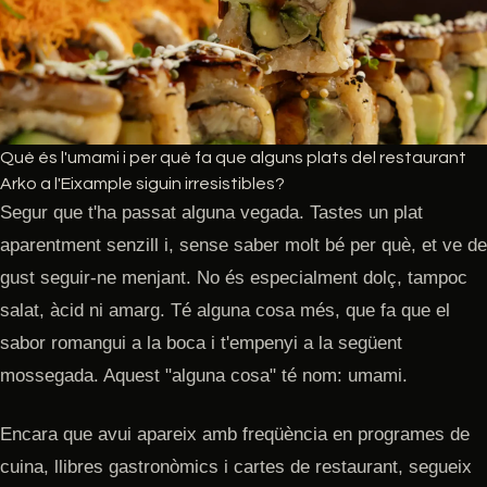
Què és l'umami i per què fa que alguns plats del restaurant
Arko a l'Eixample siguin irresistibles?
Segur que t'ha passat alguna vegada. Tastes un plat
aparentment senzill i, sense saber molt bé per què, et ve de
gust seguir-ne menjant. No és especialment dolç, tampoc
salat, àcid ni amarg. Té alguna cosa més, que fa que el
sabor romangui a la boca i t'empenyi a la següent
mossegada. Aquest "alguna cosa" té nom: umami.
Encara que avui apareix amb freqüència en programes de
cuina, llibres gastronòmics i cartes de restaurant, segueix