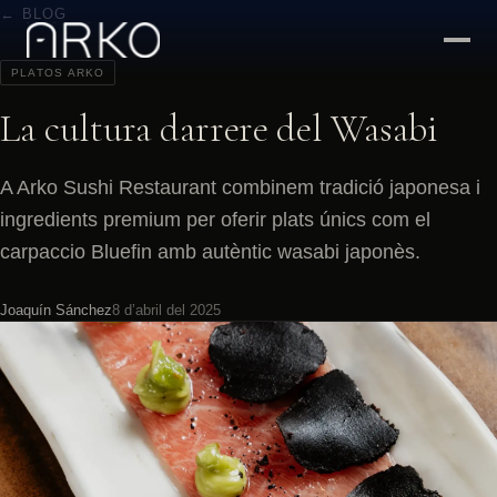
← BLOG
PLATOS ARKO
La cultura darrere del Wasabi
A Arko Sushi Restaurant combinem tradició japonesa i
ingredients premium per oferir plats únics com el
carpaccio Bluefin amb autèntic wasabi japonès.
Joaquín Sánchez
8 d’abril del 2025