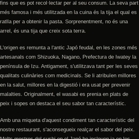
fins que es pot recol·lectar per al seu consum. La seva part
més famosa i més utilitzada en la cuina és la tija el qual es
ratlla per a obtenir la pasta. Sorprenentment, no és una
arrel, és una tija que creix sota terra.
L'origen es remunta a l'antic Japó feudal, en les zones més
artesanals com Shizuoka, Nagano, Prefectura de Iwatey la
península de Izu. Antigament, s'utilitzava tant per les seves
qualitats culinàries com medicinals. Se li atribuïen millores
en la salut, millores en la digestió i era usat per prevenir
malalties. Originalment, el wasabi es prenia en plats de
peix i sopes on destaca el seu sabor tan característic.
Amb una miqueta d'aquest condiment tan característic del
nostre restaurant, s'aconsegueix realçar el sabor del peix.
Molts mestres del sushi en el Japó ho inclouen ja en les