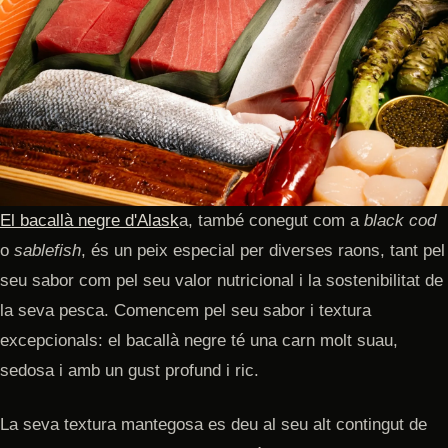
El bacallà negre d'Alask
a, també conegut com a
black cod
o
sablefish
, és un peix especial per diverses raons, tant pel
seu sabor com pel seu valor nutricional i la sostenibilitat de
la seva pesca. Comencem pel seu sabor i textura
excepcionals: el bacallà negre té una carn molt suau,
sedosa i amb un gust profund i ric.
La seva textura mantegosa es deu al seu alt contingut de