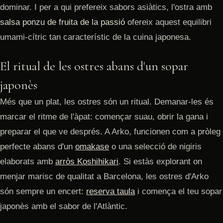
dominar. I per a qui prefereix sabors asiàtics, l'ostra amb
salsa ponzu de fruita de la passió
ofereix aquest equilibri
umami-cítric tan característic de la cuina japonesa.
El ritual de les ostres abans d'un sopar
japonès
Més que un plat, les ostres són un ritual. Demanar-les és
marcar el ritme de l'àpat: començar suau, obrir la gana i
preparar el que ve després. A Arko, funcionen com a pròleg
perfecte abans d'un
omakase
o una selecció de nigiris
elaborats amb
arròs Koshihikari
. Si estàs explorant on
menjar marisc de qualitat a Barcelona, les ostres d'Arko
són sempre un encert:
reserva taula
i comença el teu sopar
japonès amb el sabor de l'Atlàntic.