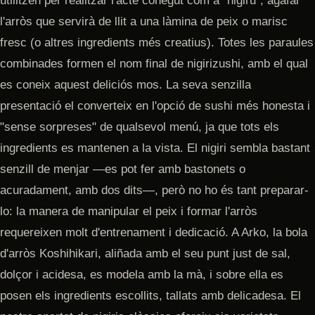
utilitzen per realitzar l'acte conegut com a "nigiru", agafar
l'arròs que servirà de llit a una làmina de peix o marisc
fresc (o altres ingredients més creatius). Totes les paraules
combinades formen el nom final de nigirizushi, amb el qual
es coneix aquest deliciós mos. La seva senzilla
presentació el converteix en l'opció de sushi més honesta i
"sense sorpreses" de qualsevol menú, ja que tots els
ingredients es mantenen a la vista. El nigiri sembla bastant
senzill de menjar —es pot fer amb bastonets o
acuradament, amb dos dits—, però no ho és tant preparar-
lo: la manera de manipular el peix i formar l'arròs
requereixen molt d'entrenament i dedicació. A Arko, la bola
d'arròs Koshihikari, aliñada amb el seu punt just de sal,
dolçor i acidesa, es modela amb la mà, i sobre ella es
posen els ingredients escollits, tallats amb delicadesa. El