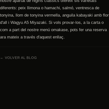
nostre apartat de nigiris clàssics ofereix sis varietats
diferents: peix llimona o hamachi, salmó, ventresca de
tonyina, llom de tonyina vermella, anguila kabayaki amb flor
d'all i Wagyu A5 Miyazaki. Si vols provar-los, a la carta o
com a part del nostre menú omakase, pots fer una reserva
ara mateix a través d'aquest enllaç.
← VOLVER AL BLOG