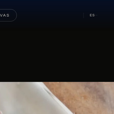
RVAS
ES
···