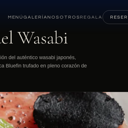
MENÚ
GALERÍA
NOSOTROS
REGALA
RESE
del Wasabi
ción del auténtico wasabi japonés,
a Bluefin trufado en pleno corazón de