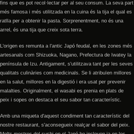
fins que es pot recol·lectar per al seu consum. La seva part
més famosa i més utilitzada en la cuina és la tija el qual es
ratlla per a obtenir la pasta. Sorprenentment, no és una
arrel, és una tija que creix sota terra.
L'origen es remunta a l'antic Japó feudal, en les zones més
artesanals com Shizuoka, Nagano, Prefectura de Iwatey la
península de Izu. Antigament, s'utilitzava tant per les seves
qualitats culinàries com medicinals. Se li atribuïen millores
en la salut, millores en la digestió i era usat per prevenir
malalties. Originalment, el wasabi es prenia en plats de
peix i sopes on destaca el seu sabor tan característic.
Amb una miqueta d'aquest condiment tan característic del
nostre restaurant, s'aconsegueix realçar el sabor del peix.
Molts mestres del sushi en el Japó ho inclouen ja en les