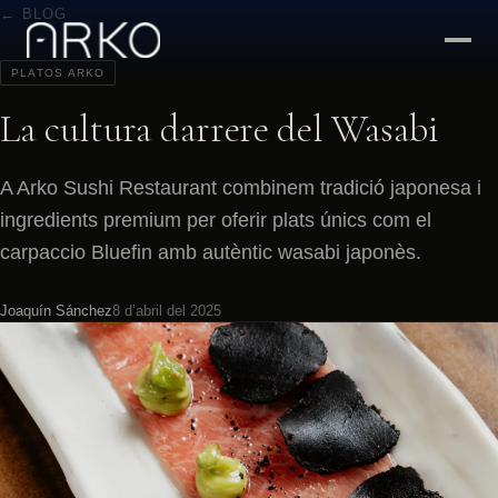
← BLOG
PLATOS ARKO
La cultura darrere del Wasabi
A Arko Sushi Restaurant combinem tradició japonesa i
ingredients premium per oferir plats únics com el
carpaccio Bluefin amb autèntic wasabi japonès.
Joaquín Sánchez
8 d’abril del 2025