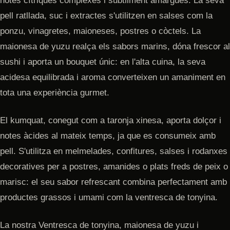
notes cítriques complexes i subtilment amargues. La seva
pell ratllada, suc i extractes s'utilitzen en salses com la
ponzu, vinagretes, maioneses, postres o còctels. La
maionesa de yuzu realça els sabors marins, dóna frescor al
sushi i aporta un bouquet únic: en l'alta cuina, la seva
acidesa equilibrada i aroma converteixen un amaniment en
tota una experiència gurmet.
El kumquat, conegut com a taronja xinesa, aporta dolçor i
notes àcides al mateix temps, ja que es consumeix amb
pell. S'utilitza en melmelades, confitures, salses i rodanxes
decoratives per a postres, amanides o plats freds de peix o
marisc: el seu sabor refrescant combina perfectament amb
productes grassos i umami com la ventresca de tonyina.
La nostra Ventresca de tonyina, maionesa de yuzu i