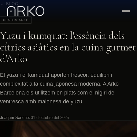
← BLOG
PLATOS ARKO
Yuzu i kumquat: l'essència dels
cítrics asiàtics en la cuina gurmet
d'Arko
El yuzu i el kumquat aporten frescor, equilibri i
complexitat a la cuina japonesa moderna. A Arko
Barcelona els utilitzem en plats com el nigiri de
ventresca amb maionesa de yuzu.
Joaquín Sánchez
31 d’octubre del 2025