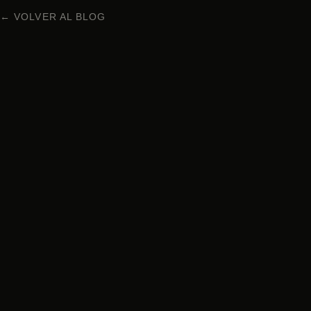
← VOLVER AL BLOG
COCINA JAPONESA EN BARCELONA