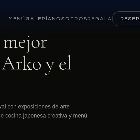
MENÚ
GALERÍA
NOSOTROS
REGALA
RESE
a mejor
 Arko y el
val con exposiciones de arte
ce cocina japonesa creativa y menú