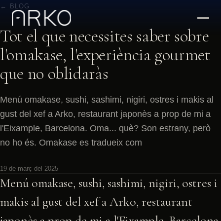
← BLOG
Tot el que necessites saber sobre
l'omakase, l'experiència gourmet
que no oblidaràs
Menú omakase, sushi, sashimi, nigiri, ostres i makis al
gust del xef a Arko, restaurant japonès a prop de mi a
l'Eixample, Barcelona. Oma... què? Son estrany, però
no ho és. Omakase es tradueix com
19 de març del 2025
Menú omakase, sushi, sashimi, nigiri, ostres i
makis al gust del xef a Arko, restaurant
japonès a prop de mi a l'Eixample, Barcelona.