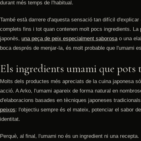
durant més temps de l'habitual.
També està darrere d'aquesta sensació tan difícil d'explicar
complets fins i tot quan contenen molt pocs ingredients. La
japonès,
una peça de peix especialment saborosa
o una ela
boca després de menjar-la, és molt probable que l'umami esti
Els ingredients umami que pots 
Molts dels productes més apreciats de la cuina japonesa s
acció. A Arko, l'umami apareix de forma natural en nombroso
d'elaboracions basades en tècniques japoneses tradicionals 
peixos
: l'objectiu sempre és el mateix, potenciar el sabor 
identitat.
Perquè, al final, l'umami no és un ingredient ni una recepta.