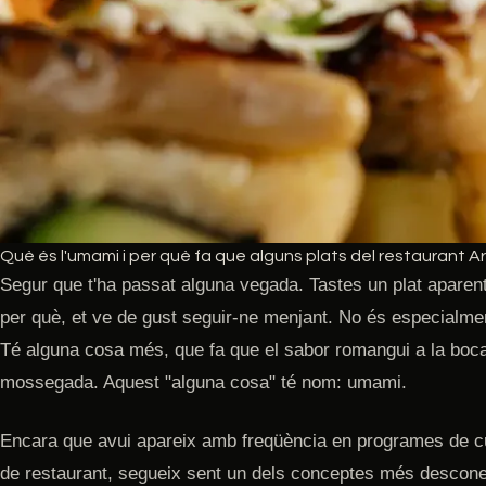
Què és l'umami i per què fa que alguns plats del restaurant Ark
Segur que t'ha passat alguna vegada. Tastes un plat aparent
per què, et ve de gust seguir-ne menjant. No és especialmen
Té alguna cosa més, que fa que el sabor romangui a la boca
mossegada. Aquest "alguna cosa" té nom: umami.
Encara que avui apareix amb freqüència en programes de cui
de restaurant, segueix sent un dels conceptes més descon