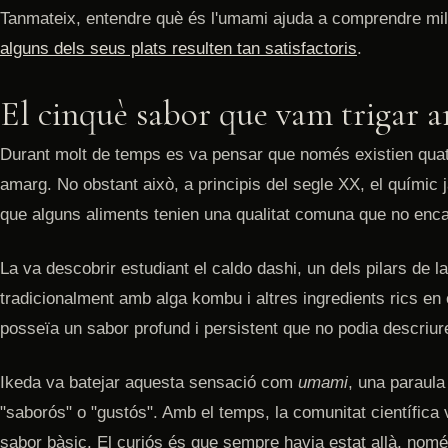
Tanmateix, entendre què és l'umami ajuda a comprendre mil
alguns dels seus plats resulten tan satisfactoris
.
El cinquè sabor que vam trigar an
Durant molt de temps es va pensar que només existien quatre
amarg. No obstant això, a principis del segle XX, el químic
que alguns aliments tenien una qualitat comuna que no enca
La va descobrir estudiant el caldo dashi, un dels pilars de l
tradicionalment amb alga kombu i altres ingredients rics en
posseïa un sabor profund i persistent que no podia descriur
Ikeda va batejar aquesta sensació com
umami
, una paraula
"saborós" o "gustós". Amb el temps, la comunitat científica
sabor bàsic. El curiós és que sempre havia estat allà, nomé