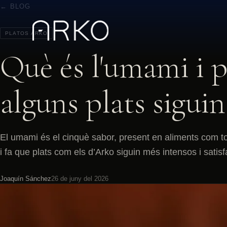
← BLOG
PLATOS ARKO
Què és l'umami i p
alguns plats siguin 
El umami és el cinquè sabor, present en aliments com to
i fa que plats com els d’Arko siguin més intensos i satisf
Joaquín Sánchez
26 de juny del 2026