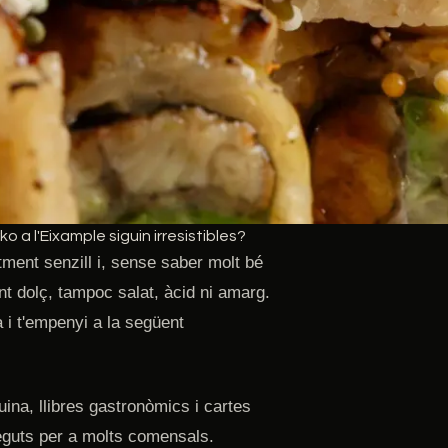
o a l'Eixample siguin irresistibles?
ment senzill i, sense saber molt bé
t dolç, tampoc salat, àcid ni amarg.
 i t'empenyi a la següent
na, llibres gastronòmics i cartes
eguts per a molts comensals.