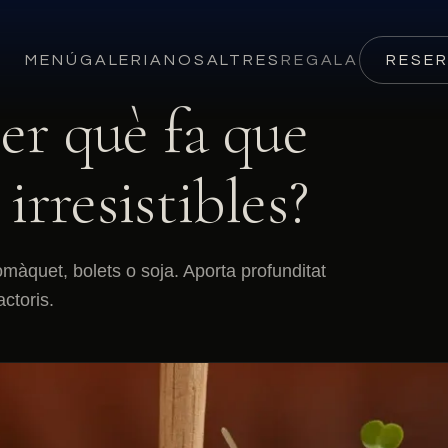
MENÚ
GALERIA
NOSALTRES
REGALA
RESE
er què fa que
irresistibles?
màquet, bolets o soja. Aporta profunditat
actoris.