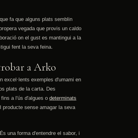
 que fa que alguns plats semblin
 propera vegada que provis un caldo
boració on el gust es mantingui a la
gui fent la seva feina.
trobar a Arko
ón excel·lents exemples d'umami en
s plats de la carta. Des
fins a l'ús d'algues o
determinats
del producte sense amagar la seva
 És una forma d'entendre el sabor, i