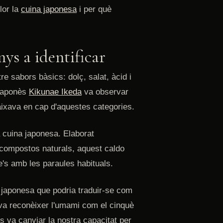
lor la
cuina japonesa
i per què
ys a identificar
 sabors bàsics: dolç, salat, àcid i
 japonès
Kikunae Ikeda
va observar
ixava en cap d'aquestes categories.
a cuina japonesa. Elaborat
 compostos naturals, aquest caldo
e's amb les paraules habituals.
 japonesa que podria traduir-se com
 va reconèixer l'umami com el cinquè
s va canviar la nostra capacitat per