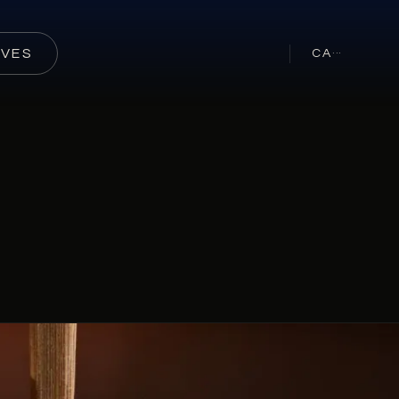
RVES
CA
···