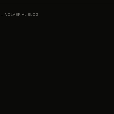
← VOLVER AL BLOG
COCINA JAPONESA EN BARCELONA
Carrer Enric Granados 63, 08008 Barcelona
+34 938 29 95 72
Lunes a domingo · 13h – 00h