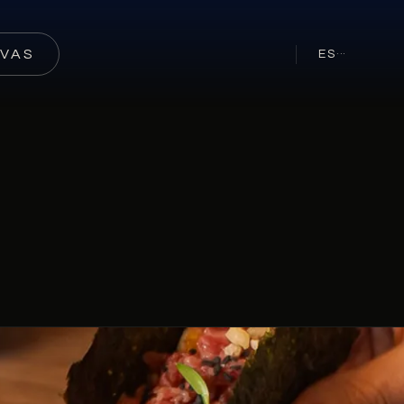
RVAS
ES
···