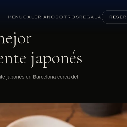
MENÚ
GALERÍA
NOSOTROS
REGALA
RESE
mejor
ente japonés
nte japonés en Barcelona cerca del