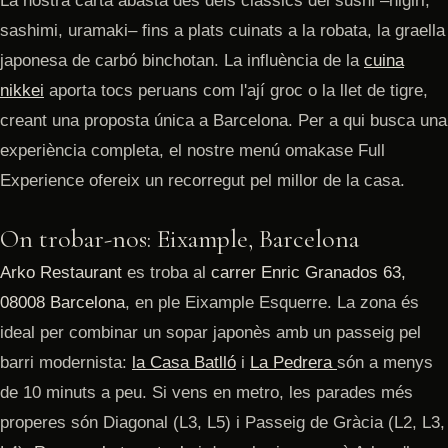
La nostra carta abasta des dels clàssics del sushi –nigiri,
sashimi, uramaki– fins a plats cuinats a la robata, la graella
japonesa de carbó binchotan. La influència de la
cuina
nikkei
aporta tocs peruans com l'ají groc o la llet de tigre,
creant una proposta única a Barcelona. Per a qui busca una
experiència completa, el nostre menú omakase Full
Experience ofereix un recorregut pel millor de la casa.
On trobar-nos: Eixample, Barcelona
Arko Restaurant
es troba al
carrer Enric Granados 63,
08008 Barcelona
, en ple Eixample Esquerre. La zona és
ideal per combinar un sopar japonès amb un passeig pel
barri modernista:
la Casa Batlló
i
La Pedrera
són a menys
de 10 minuts a peu. Si vens en metro, les parades més
properes són Diagonal (L3, L5) i Passeig de Gràcia (L2, L3,