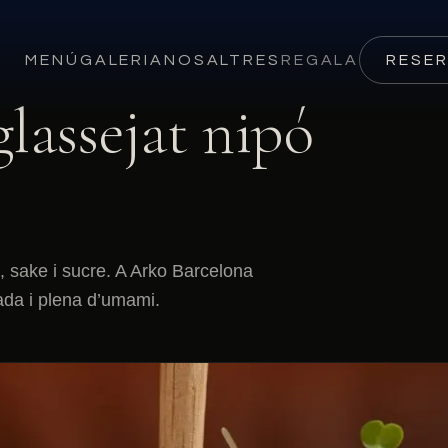
MENÚ
GALERIA
NOSALTRES
REGALA
RESE
glassejat nipó
, sake i sucre. A Arko Barcelona
cada i plena d’umami.