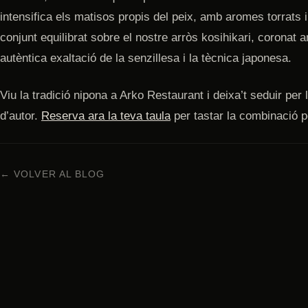
intensifica els matisos propis del peix, amb aromes torrats i
conjunt equilibrat sobre el nostre arròs kosihikari, coronat a
autèntica exaltació de la senzillesa i la tècnica japonesa.
Viu la tradició nipona a Arko Restaurant i deixa’t seduir per l
d’autor.
Reserva ara la teva taula
per tastar la combinació pe
← VOLVER AL BLOG