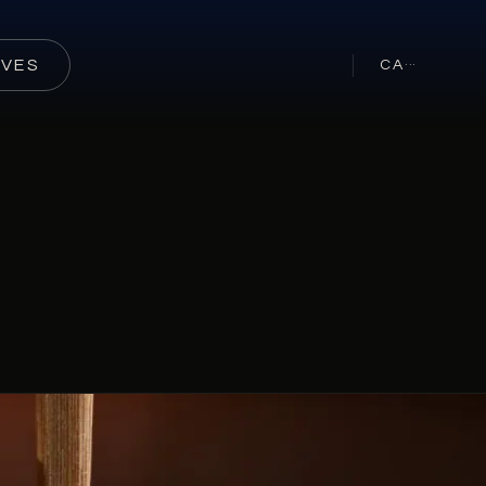
RVES
CA
···